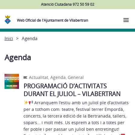
Atenció Ciutadana 972 50 59 02
Web Oficial de l'Ajuntament de Vilabertran
Inici
Agenda
Agenda
Actualitat
,
Agenda
,
General
PROGRAMACIÓ D’ACTIVITATS
DURANT EL JULIOL – VILABERTRAN
​​​​ Arranquem l’estiu amb un juliol ple d’activitats
per a tothom com: teatre, festival terrer Empordà,
concerts, la tercera edició de la Bertranada, tallers,
sopars… i molt més. Us esprem a tots i a totes per
fer poble i per passar un juliol ben entretingut!