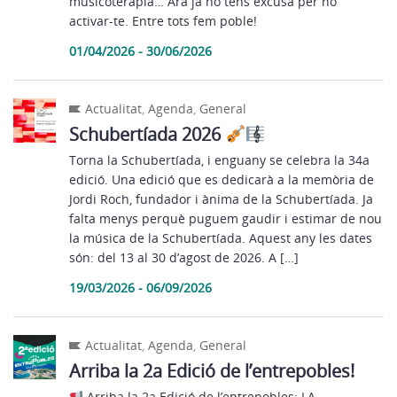
musicoteràpia… Ara ja no tens excusa per no
activar-te. Entre tots fem poble!
01/04/2026 - 30/06/2026
Actualitat
,
Agenda
,
General
Schubertíada 2026
Torna la Schubertíada, i enguany se celebra la 34a
edició. Una edició que es dedicarà a la memòria de
Jordi Roch, fundador i ànima de la Schubertíada. Ja
falta menys perquè puguem gaudir i estimar de nou
la música de la Schubertíada. Aquest any les dates
són: del 13 al 30 d’agost de 2026. A […]
19/03/2026 - 06/09/2026
Actualitat
,
Agenda
,
General
Arriba la 2a Edició de l’entrepobles!
Arriba la 2a Edició de l’entrepobles: LA