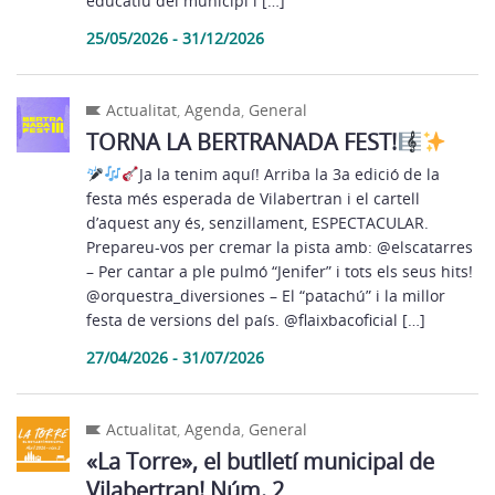
educatiu del municipi i […]
25/05/2026 - 31/12/2026
Actualitat
,
Agenda
,
General
TORNA LA BERTRANADA FEST!
​Ja la tenim aquí! Arriba la 3a edició de la
festa més esperada de Vilabertran i el cartell
d’aquest any és, senzillament, ESPECTACULAR.
Prepareu-vos per cremar la pista amb: @elscatarres
– Per cantar a ple pulmó “Jenifer” i tots els seus hits!
@orquestra_diversiones – El “patachú” i la millor
festa de versions del país. @flaixbacoficial […]
27/04/2026 - 31/07/2026
Actualitat
,
Agenda
,
General
«La Torre», el butlletí municipal de
Vilabertran! Núm. 2