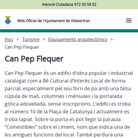
Atenció Ciutadana 972 50 59 02
Web Oficial de l'Ajuntament de Vilabertran
Inici
Turisme
Equipaments arquitectònics
Can Pep Flequer
Can Pep Flequer
Can Pep Flequer és un edifici d’obra popular i industrial
catalogat com a Bé Cultural d’Interès Local de forma
parcial, especialment pel seu forn de pa amb una falsa
cúpula de maó, columnes i mènsules i la portalada
gòtica adovellada, sense inscripcions. L’edifici es troba
al número 10 de la Plaça de Catalunya i actualment es
troba tapiat. Sobre la porta es pot llegir la paraula
“Comestibles” sobre el ciment, nom que indica una de
les antigues funcions del local. També perdura una