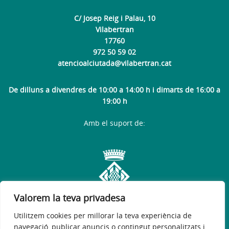
C/ Josep Reig i Palau, 10
Vilabertran
17760
972 50 59 02
atencioalciutada@vilabertran.cat
De dilluns a divendres de 10:00 a 14:00 h i dimarts de 16:00 a
19:00 h
Amb el suport de:
Valorem la teva privadesa
Utilitzem cookies per millorar la teva experiència de
navegació, publicar anuncis o contingut personalitzats i