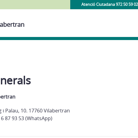
Atenció Ciutadana 972 50 59 02
labertran
nerals
bertran
g i Palau, 10. 17760 Vilabertran
16 87 93 53 (WhatsApp)