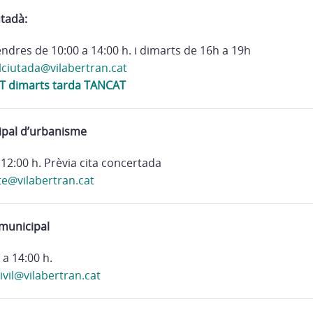
utadà:
endres de 10:00 a 14:00 h. i dimarts de 16h a 19h
lciutada@vilabertran.cat
 dimarts tarda TANCAT
ipal d’urbanisme
12:00 h. Prèvia cita concertada
te@vilabertran.cat
 municipal
a 14:00 h.
ivil@vilabertran.cat