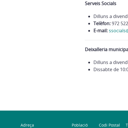
Serveis Socials
Dilluns a divend
Telèfon:
972 522
E-mail:
ssocials
Deixalleria municipa
Dilluns a divend
Dissabte de 10:0
Adreça
Població
Codi Postal
T